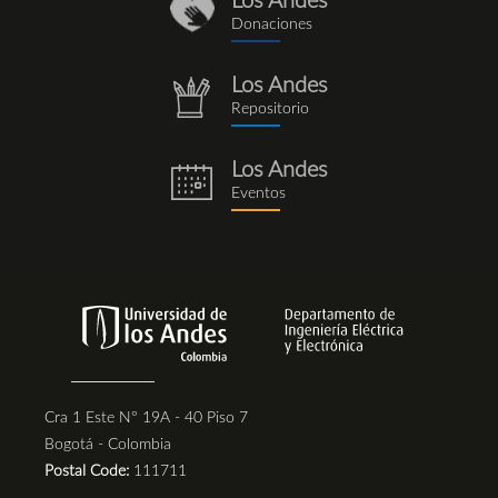
Los Andes
donaciones_1.png
Donaciones
Los Andes
repositorio.png
Repositorio
Los Andes
eventos.png
Eventos
Cra 1 Este N° 19A - 40 Piso 7
Bogotá - Colombia
Postal Code:
111711