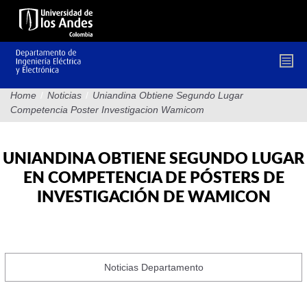
Pasar
al
contenido
principal
Home
/
Noticias
/
Uniandina Obtiene Segundo Lugar
Competencia Poster Investigacion Wamicom
UNIANDINA OBTIENE SEGUNDO LUGAR
EN COMPETENCIA DE PÓSTERS DE
INVESTIGACIÓN DE WAMICON
Noticias Departamento