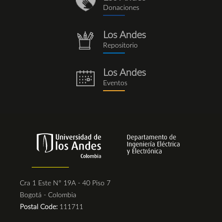
donaciones_1.png
Donaciones
Los Andes
repositorio.png
Repositorio
Los Andes
eventos.png
Eventos
Cra 1 Este N° 19A - 40 Piso 7
Bogotá - Colombia
Postal Code:
111711