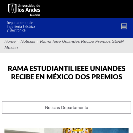
Pasar
al
contenido
principal
Home
/
Noticias
/
Rama Ieee Uniandes Recibe Premios SBRM
Mexico
RAMA ESTUDIANTIL IEEE UNIANDES
RECIBE EN MÉXICO DOS PREMIOS
Noticias Departamento