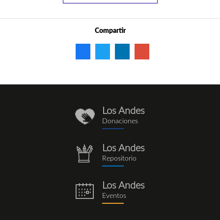
Compartir
Los Andes
donaciones_1.png
Donaciones
Los Andes
repositorio.png
Repositorio
Los Andes
eventos.png
Eventos