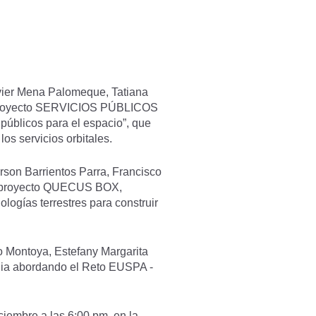
vier Mena Palomeque, Tatiana
su proyecto SERVICIOS PÚBLICOS
úblicos para el espacio”, que
los servicios orbitales.
on Barrientos Parra, Francisco
su proyecto QUECUS BOX,
logías terrestres para construir
 Montoya, Estefany Margarita
quia abordando el Reto EUSPA -
ciembre a las 6:00 pm, en la