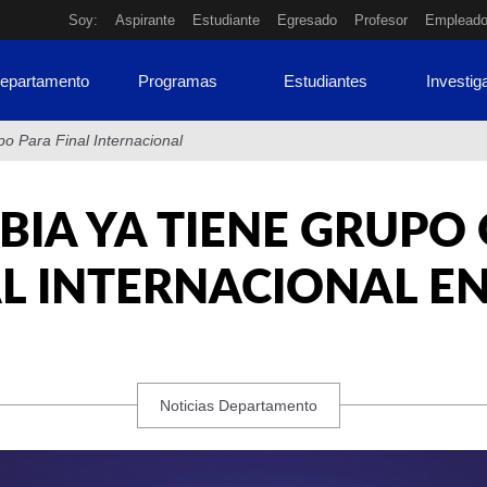
Soy:
Aspirante
Estudiante
Egresado
Profesor
Emplead
Departamento
Programas
Estudiantes
Investig
o Para Final Internacional
IA YA TIENE GRUPO
AL INTERNACIONAL E
Noticias Departamento