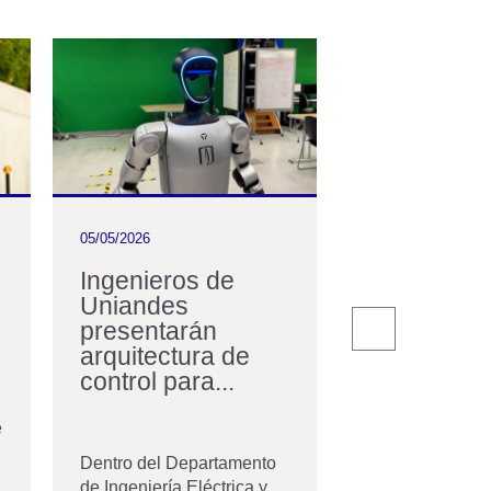
05/05/2026
11/03/2026
Ingenieros de
En Uniand
Uniandes
nos acerc
presentarán
RegioTram
arquitectura de
Occidente
control para...
En el marco del
Transición Ene
e
Energías Reno
Dentro del Departamento
Colombia...
de Ingeniería Eléctrica y