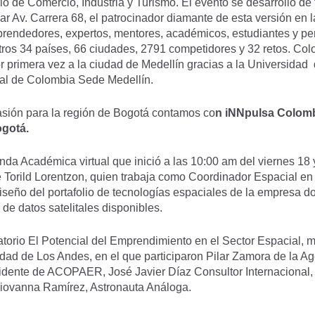
rio de Comercio, Industria y Turismo. El evento se desarrolló de
r Av. Carrera 68, el patrocinador diamante de esta versión en 
prendedores, expertos, mentores, académicos, estudiantes y pe
tros 34 países, 66 ciudades, 2791 competidores y 32 retos. Col
primera vez a la ciudad de Medellín gracias a la Universidad d
nal de Colombia Sede Medellín.
sión para la región de Bogotá contamos co
n iNNpulsa Colo
ogotá.
a Académica virtual que inició a las 10:00 am del viernes 18 
 Torild Lorentzon, quien trabaja como Coordinador Espacial en
iseño del portafolio de tecnologías espaciales de la empresa d
de datos satelitales disponibles.
atorio El Potencial del Emprendimiento en el Sector Espacial, 
dad de Los Andes, en el que participaron Pilar Zamora de la 
idente de ACOPAER, José Javier Díaz Consultor Internacional
ovanna Ramírez, Astronauta Análoga.