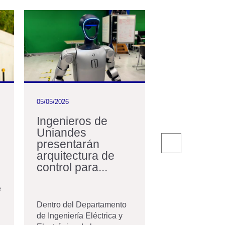
05/05/2026
11/03/2026
Ingenieros de
En Uniand
Uniandes
nos acerc
presentarán
RegioTram
arquitectura de
Occidente
control para...
En el marco del
Transición Ene
e
Energías Reno
Dentro del Departamento
Colombia...
de Ingeniería Eléctrica y