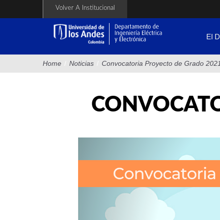
Pasar
Volver A Institucional
al
contenido
principal
El 
Home
/
Noticias
/
Convocatoria Proyecto de Grado 202
CONVOCATO