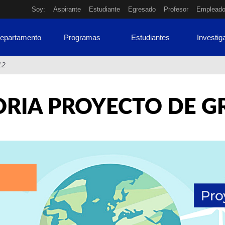
Soy:
Aspirante
Estudiante
Egresado
Profesor
Emplead
Departamento
Programas
Estudiantes
Investig
12
RIA PROYECTO DE GR