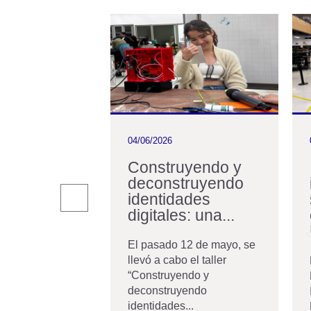
04/06/2026
ón de
Construyendo y
 acredita
deconstruyendo
dos de
identidades
ría
digitales: una...
ete años, la
El pasado 12 de mayo, se
de Ingeniería y
llevó a cabo el taller
quienes la
“Construyendo y
..
deconstruyendo
identidades...