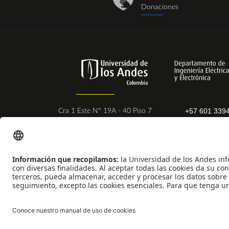
donaciones_1.png
Donaciones
+57 601 339
Cra 1 Este N° 19A - 40 Piso 7
Ext. 2831 - 
Bogotá - Colombia
Postal Code:
111711
Universidad de los Andes | Vigilada Mineducación
Reconocimiento como Universidad: Decreto 1297 del 30 de mayo de 1964
Reconocimiento personería jurídica: Resolución 28 del 23 de febrero de 19