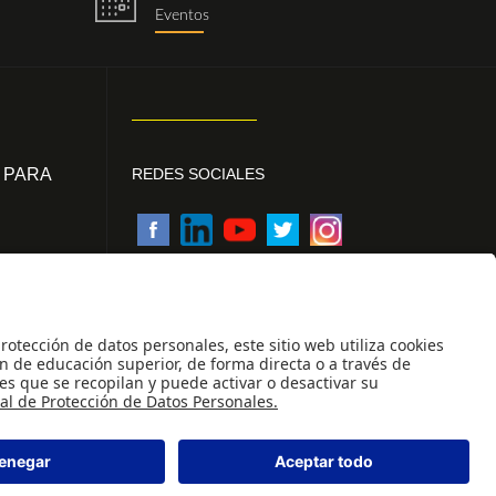
eventos.png
Eventos
 PARA
REDES SOCIALES
des