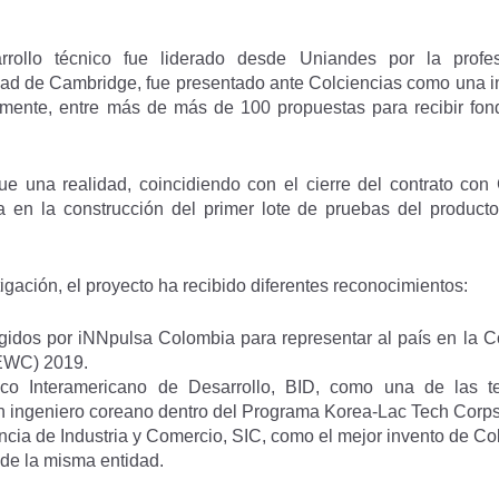
rrollo técnico fue liderado desde Uniandes por la profe
d de Cambridge, fue presentado ante Colciencias como una ini
ormente, entre más de más de 100 propuestas para recibir fond
e una realidad, coincidiendo con el cierre del contrato con C
a en la construcción del primer lote de pruebas del produc
gación, el proyecto ha recibido diferentes reconocimientos:
legidos por iNNpulsa Colombia para representar al país en la
 EWC) 2019.
co Interamericano de Desarrollo, BID, como una de las t
un ingeniero coreano dentro del Programa Korea-Lac Tech Corps
cia de Industria y Comercio, SIC, como el mejor invento de Co
 de la misma entidad.