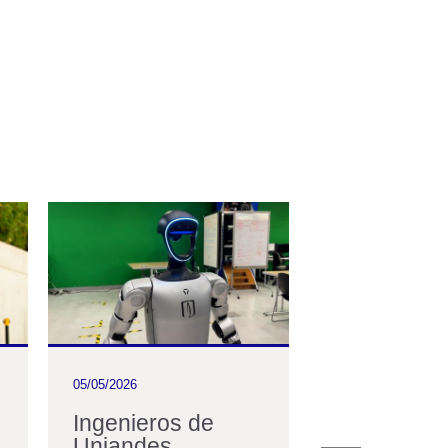
05/05/2026
11/03/2026
Ingenieros de
En Uniand
Uniandes
nos acerc