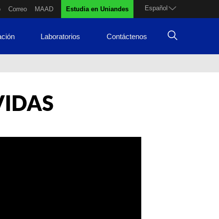
Español
o
Correo
MAAD
Estudia en Uniandes
ación
Laboratorios
Contáctenos
VIDAS