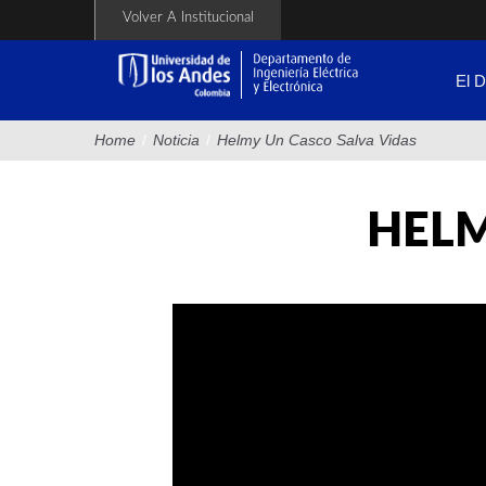
Pasar
Volver A Institucional
al
contenido
principal
El 
Home
/
Noticia
/
Helmy Un Casco Salva Vidas
HELM