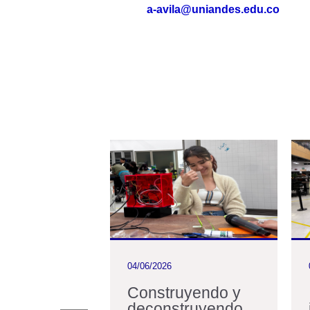
a-avila@uniandes.edu.co
04/06/2026
ón de
Construyendo y
 acredita
deconstruyendo