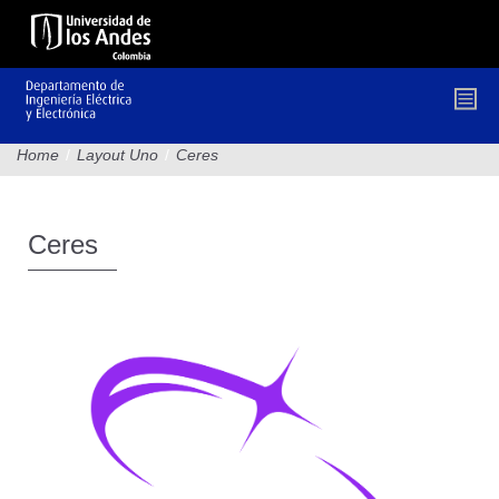
Pasar
al
contenido
principal
Home
/
Layout Uno
/
Ceres
Ceres