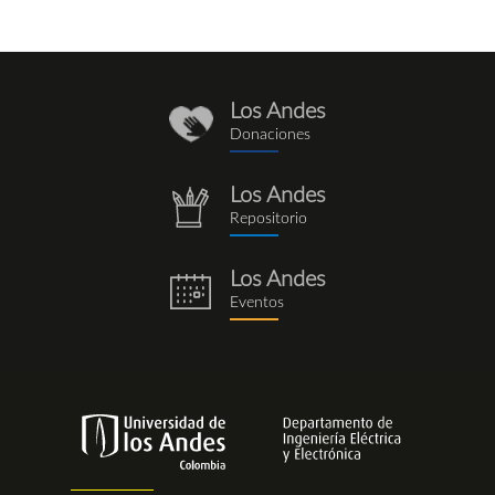
Los Andes
donaciones_1.png
Donaciones
Los Andes
repositorio.png
Repositorio
Los Andes
eventos.png
Eventos