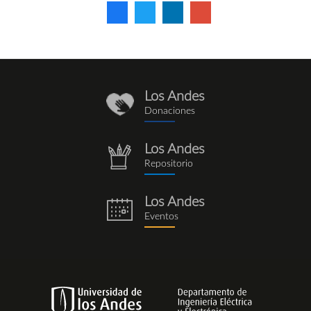
Los Andes
donaciones_1.png
Donaciones
Los Andes
repositorio.png
Repositorio
Los Andes
eventos.png
Eventos