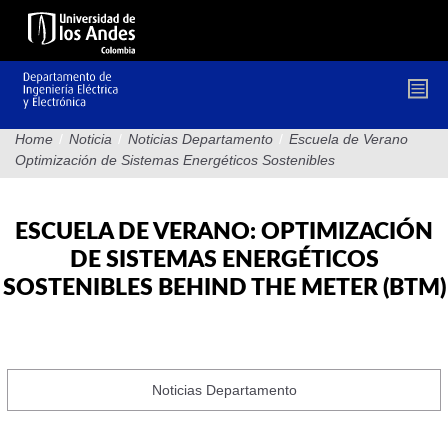
Pasar
al
contenido
principal
Home
/
Noticia
/
Noticias Departamento
/
Escuela de Verano
Optimización de Sistemas Energéticos Sostenibles
ESCUELA DE VERANO: OPTIMIZACIÓN
DE SISTEMAS ENERGÉTICOS
SOSTENIBLES BEHIND THE METER (BTM)
Noticias Departamento