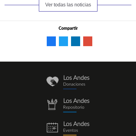
Ver todas las noticias
Compartir
Los Andes
donaciones_1.png
Donaciones
Los Andes
repositorio.png
Repositorio
Los Andes
eventos.png
Eventos