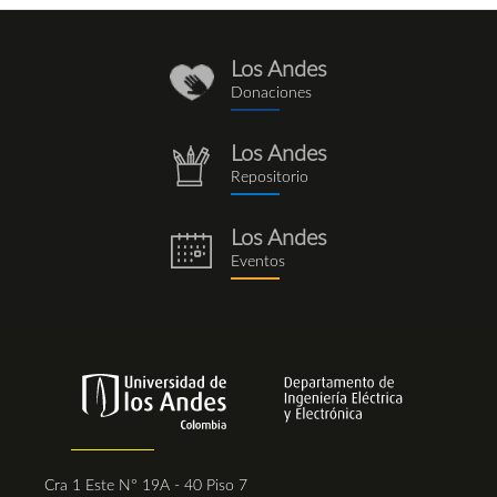
Los Andes
donaciones_1.png
Donaciones
Los Andes
repositorio.png
Repositorio
Los Andes
eventos.png
Eventos
Cra 1 Este N° 19A - 40 Piso 7