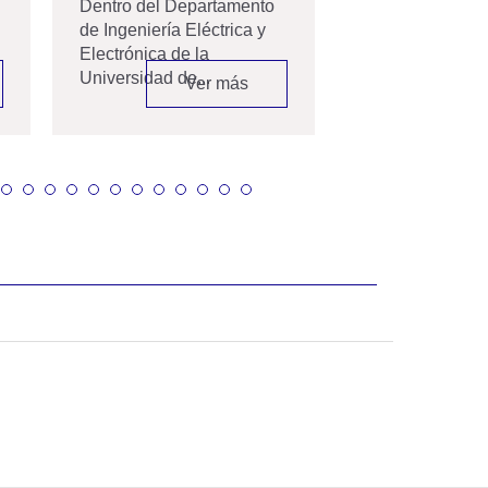
Dentro del Departamento
Colombia...
de Ingeniería Eléctrica y
Electrónica de la
Universidad de...
Ver más
V