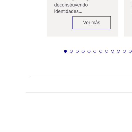
..
deconstruyendo
identidades...
Ver más
Ver más