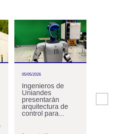
05/05/2026
11/03/2026
Ingenieros de
En Uniand
Uniandes
nos acerc
presentarán
RegioTram
arquitectura de
Occidente
control para...
En el marco del
Transición Ene
e
Energías Reno