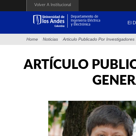
Pasar
Volver A Institucional
al
contenido
principal
El 
Home
/
Noticias
/
Articulo Publicado Por Investigadores 
ARTÍCULO PUBLIC
GENER