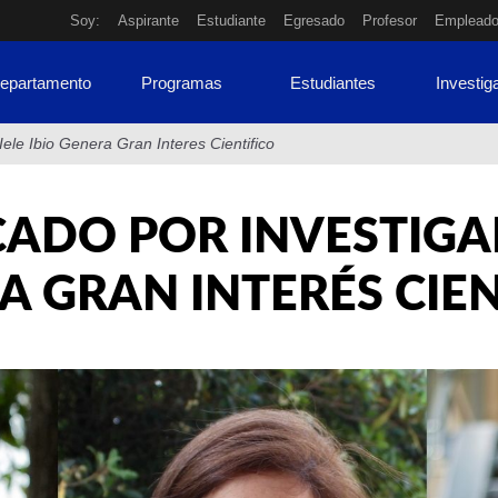
Soy:
Aspirante
Estudiante
Egresado
Profesor
Emplead
Departamento
Programas
Estudiantes
Investig
Iele Ibio Genera Gran Interes Cientifico
ADO POR INVESTIGAD
A GRAN INTERÉS CIEN