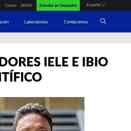
Español
o
Correo
MAAD
Estudia en Uniandes
ación
Laboratorios
Contáctenos
ORES IELE E IBIO
TÍFICO