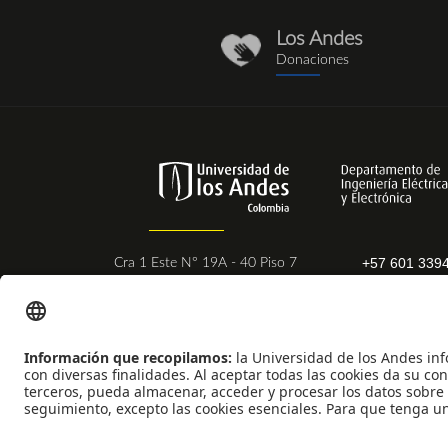
Los Andes
donaciones_1.png
Donaciones
+57 601 339
Cra 1 Este N° 19A - 40 Piso 7
Ext. 2831 - 
Bogotá - Colombia
Postal Code:
111711
Universidad de los Andes | Vigilada Mineducación