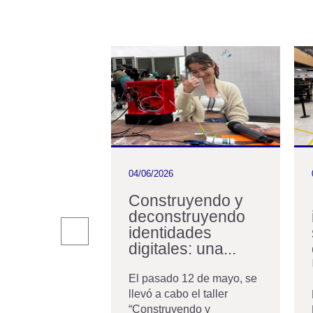
04/06/2026
ón de
Construyendo y
 acredita
deconstruyendo
dos de
identidades
ría
digitales: una...
ete años, la
El pasado 12 de mayo, se
de Ingeniería y
llevó a cabo el taller
quienes la
“Construyendo y