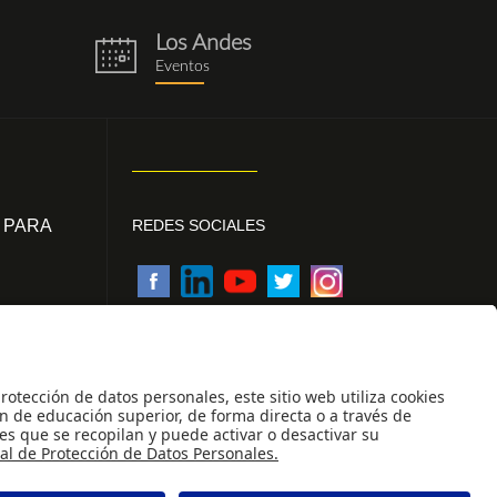
Los Andes
eventos.png
Eventos
 PARA
REDES SOCIALES
des