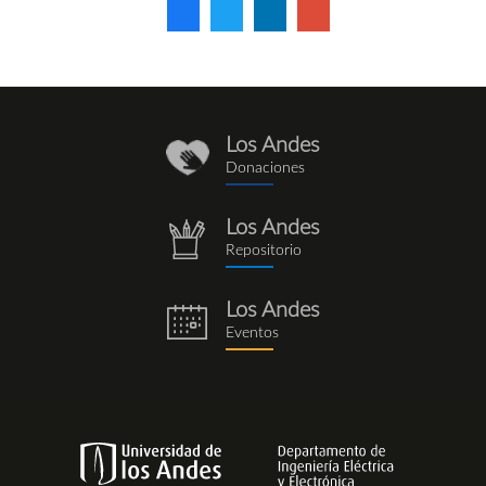
Los Andes
donaciones_1.png
Donaciones
Los Andes
repositorio.png
Repositorio
Los Andes
eventos.png
Eventos