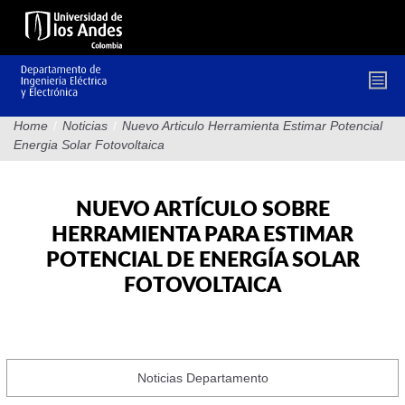
Pasar
al
contenido
principal
Home
/
Noticias
/
Nuevo Articulo Herramienta Estimar Potencial
Energia Solar Fotovoltaica
NUEVO ARTÍCULO SOBRE
HERRAMIENTA PARA ESTIMAR
POTENCIAL DE ENERGÍA SOLAR
FOTOVOLTAICA
Noticias Departamento