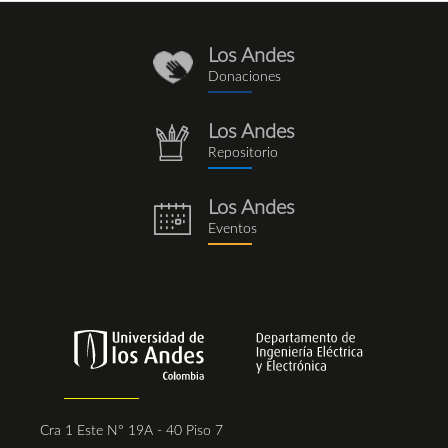
Los Andes
donaciones_1.png
Donaciones
Los Andes
repositorio.png
Repositorio
Los Andes
eventos.png
Eventos
Cra 1 Este N° 19A - 40 Piso 7