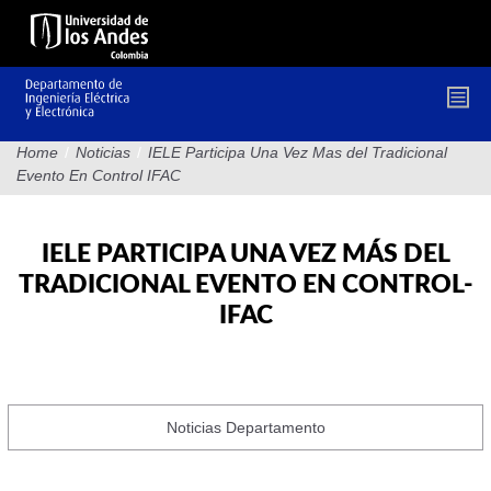
Pasar
al
contenido
principal
Home
/
Noticias
/
IELE Participa Una Vez Mas del Tradicional
Evento En Control IFAC
IELE PARTICIPA UNA VEZ MÁS DEL
TRADICIONAL EVENTO EN CONTROL-
IFAC
Noticias Departamento