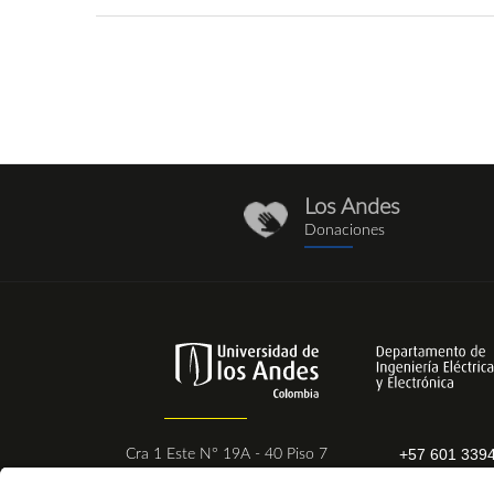
Los Andes
donaciones_1.png
Donaciones
+57 601 339
Cra 1 Este N° 19A - 40 Piso 7
Ext. 2831 - 
Bogotá - Colombia