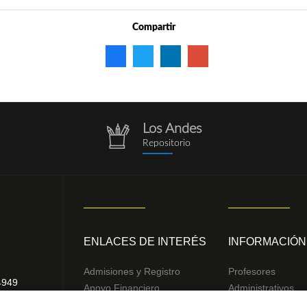
Compartir
Los Andes
repositorio.png
Repositorio
ENLACES DE INTERÉS
INFORMACIÓN
Admisiones y Registro
Profesores
4949
Apoyo Financiero
Administrativos
2832
Correo
Egresados