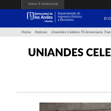
Pasar
Volver A Institucional
al
contenido
principal
El 
Home
/
Noticias
/
Uniandes Celebra 75 Aniversario Tran
UNIANDES CELE