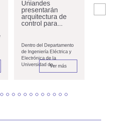
Uniandes
nos acerc
presentarán
RegioTram
arquitectura de
Occidente
control para...
En el marco del
Transición Ene
e
Energías Reno
Dentro del Departamento
Colombia...
de Ingeniería Eléctrica y
Electrónica de la
Universidad de...
Ver más
V