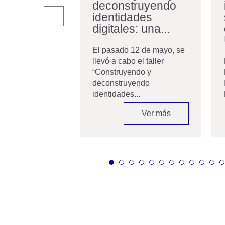
 acredita
deconstruyendo
dos de
identidades
ría
digitales: una...
ete años, la
El pasado 12 de mayo, se
de Ingeniería y
llevó a cabo el taller
quienes la
“Construyendo y
..
deconstruyendo
identidades...
Ver más
Ver más