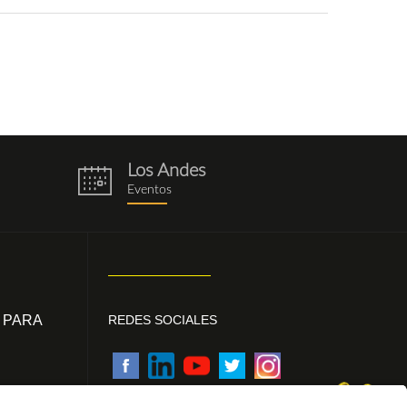
Los Andes
eventos.png
Eventos
 PARA
REDES SOCIALES