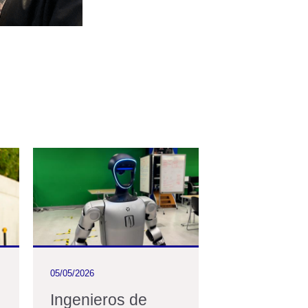
05/05/2026
11/03/2026
Ingenieros de
En Uniand