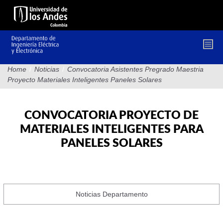
Pasar
al
contenido
principal
Home
/
Noticias
/
Convocatoria Asistentes Pregrado Maestria
Proyecto Materiales Inteligentes Paneles Solares
CONVOCATORIA PROYECTO DE
MATERIALES INTELIGENTES PARA
PANELES SOLARES
Noticias Departamento