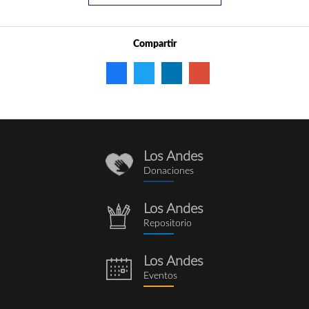
Compartir
Los Andes
donaciones_1.png
Donaciones
Los Andes
repositorio.png
Repositorio
Los Andes
eventos.png
Eventos