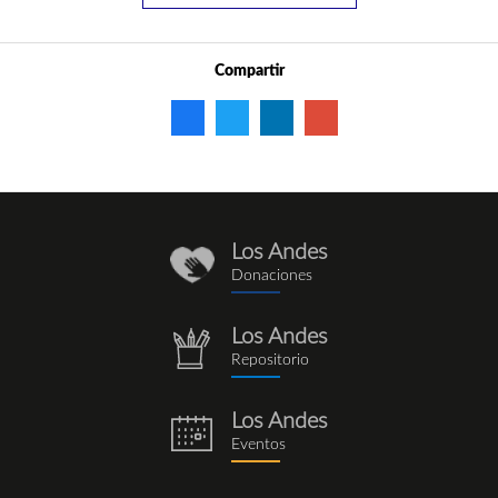
Compartir
Los Andes
donaciones_1.png
Donaciones
Los Andes
repositorio.png
Repositorio
Los Andes
eventos.png
Eventos