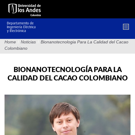
Pasar
al
contenido
principal
Home
/
Noticias
/
Bionanotecnologia Para La Calidad del Cacao
Colombiano
BIONANOTECNOLOGÍA PARA LA
CALIDAD DEL CACAO COLOMBIANO