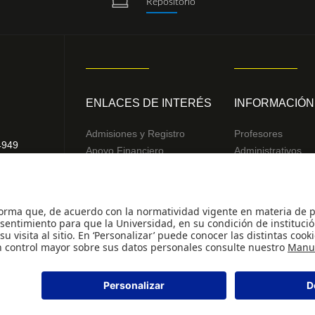
Repositorio
ENLACES DE INTERÉS
INFORMACIÓN
Admisiones y Registro
Profesores
4949
Apoyo Financiero
Administrativos
2832
Correo
Egresados
Bibliotecas
© - Derechos Reservados Universidad de los An
.
49 Minjusticia.