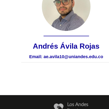
Andrés Ávila Rojas
Email:
ae.avila10@uniandes.edu.co
Los Andes
donaciones_1.png