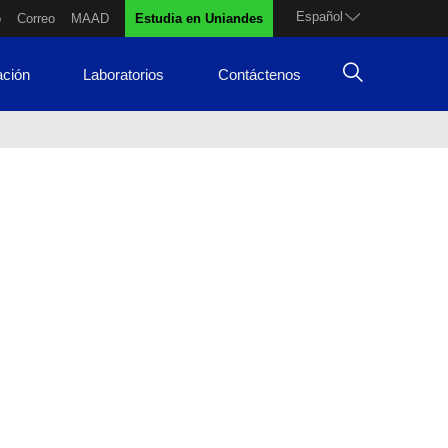
Español
o
Correo
MAAD
Estudia en Uniandes
ación
Laboratorios
Contáctenos