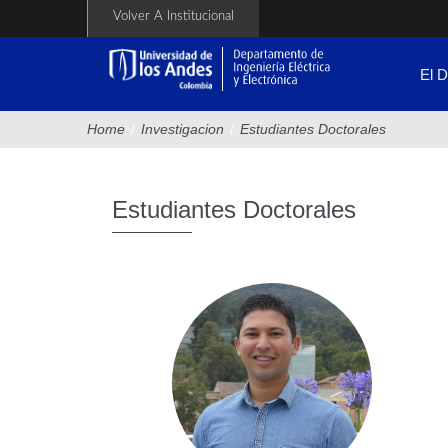
Pasar
Volver A Institucional
al
contenido
principal
El 
Home
/
Investigacion
/
Estudiantes Doctorales
Estudiantes Doctorales