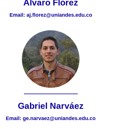
Álvaro Flórez
Email:
aj.florez@uniandes.edu.co
Gabriel Narváez
Email:
ge.narvaez@uniandes.edu.co