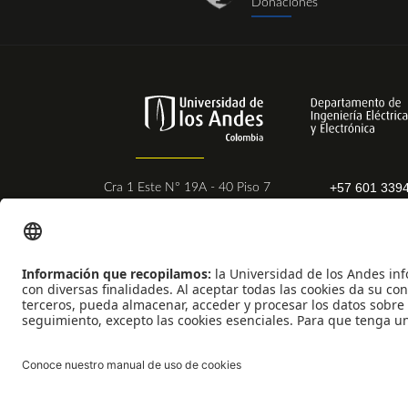
Donaciones
+57 601 339
Cra 1 Este N° 19A - 40 Piso 7
Ext. 2831 - 
Bogotá - Colombia
Postal Code:
111711
Universidad de los Andes | Vigilada Mineducación
Reconocimiento como Universidad: Decreto 1297 del 30 de mayo de 1964
Reconocimiento personería jurídica: Resolución 28 del 23 de febrero de 19