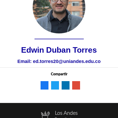
Edwin Duban Torres
Email:
ed.torres20@uniandes.edu.co
Compartir
Los Andes
repositorio.png