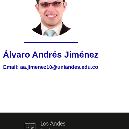
Álvaro Andrés Jiménez
Email:
aa.jimenez10@uniandes.edu.co
Los Andes
eventos.png