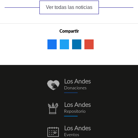
Ver todas las noticias
Compartir
Los Andes
donaciones_1.png
Donaciones
Los Andes
repositorio.png
Repositorio
Los Andes
eventos.png
Eventos