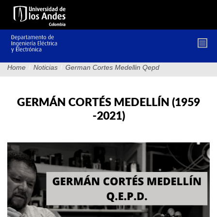
Pasar
al
contenido
principal
Home
/
Noticias
/
German Cortes Medellin Qepd
GERMÁN CORTÉS MEDELLÍN (1959
-2021)