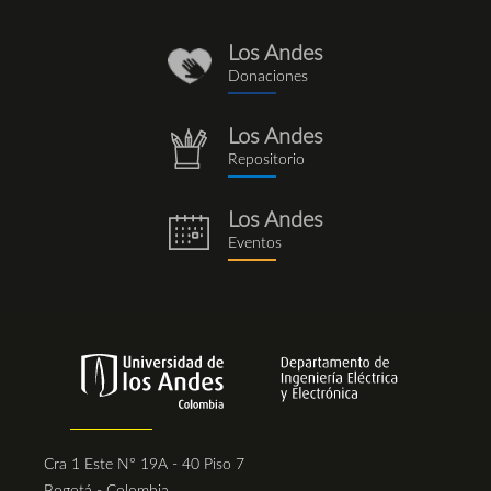
Los Andes
donaciones_1.png
Donaciones
Los Andes
repositorio.png
Repositorio
Los Andes
eventos.png
Eventos
Cra 1 Este N° 19A - 40 Piso 7
Bogotá - Colombia