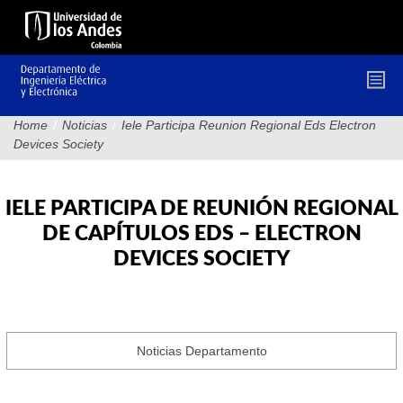
Pasar
al
contenido
principal
Home
/
Noticias
/
Iele Participa Reunion Regional Eds Electron
Devices Society
IELE PARTICIPA DE REUNIÓN REGIONAL
DE CAPÍTULOS EDS – ELECTRON
DEVICES SOCIETY
Noticias Departamento