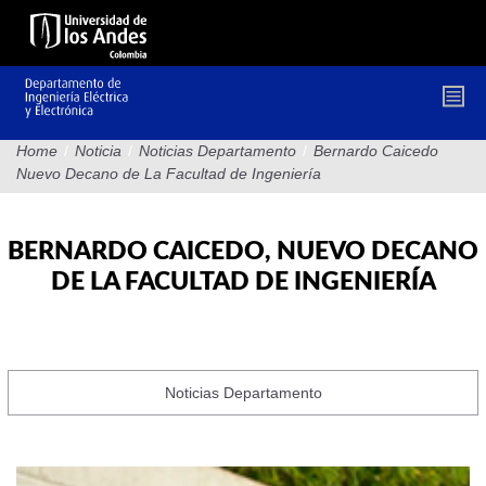
Pasar
al
contenido
principal
Home
/
Noticia
/
Noticias Departamento
/
Bernardo Caicedo
Nuevo Decano de La Facultad de Ingeniería
BERNARDO CAICEDO, NUEVO DECANO
DE LA FACULTAD DE INGENIERÍA
Noticias Departamento