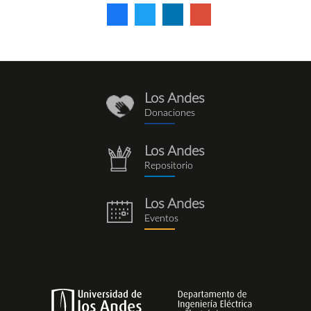
Los Andes
donaciones_1.png
Donaciones
Los Andes
repositorio.png
Repositorio
Los Andes
eventos.png
Eventos