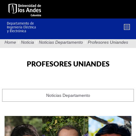
Pasar
al
contenido
principal
Home
/
Noticia
/
Noticias Departamento
/
Profesores Uniandes
PROFESORES UNIANDES
Noticias Departamento