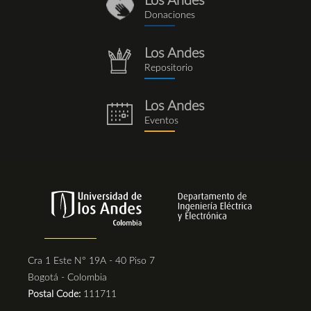
Los Andes
donaciones_1.png
Donaciones
Los Andes
repositorio.png
Repositorio
Los Andes
eventos.png
Eventos
Cra 1 Este N° 19A - 40 Piso 7
Bogotá - Colombia
Postal Code:
111711