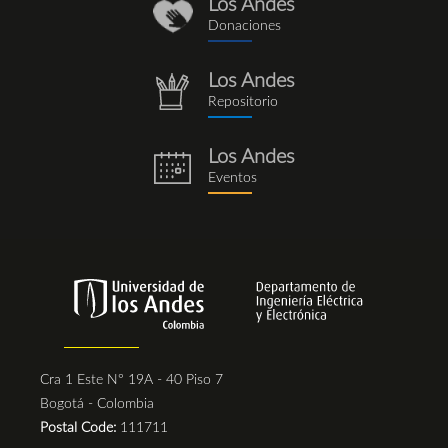
Los Andes
donaciones_1.png
Donaciones
Los Andes
repositorio.png
Repositorio
Los Andes
eventos.png
Eventos
Cra 1 Este N° 19A - 40 Piso 7
Bogotá - Colombia
Postal Code:
111711