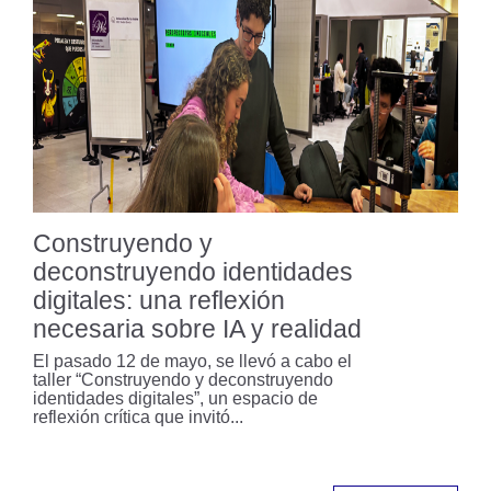
Generalized Nash Equilibrium
Seeking in Population Games: Un
enfoque innovador para el control
de sistemas multi‑agente a gran
escala
Nuevo libro: Campos
electromagnéticos de muy bajas
frecuencias
Construyendo y
deconstruyendo identidades
digitales: una reflexión
Un nuevo desarrollo uniandino:
medidor de humedad de granos de
necesaria sobre IA y realidad
bajo costo
El pasado 12 de mayo, se llevó a cabo el
taller “Construyendo y deconstruyendo
identidades digitales”, un espacio de
reflexión crítica que invitó...
Profesores uniandes