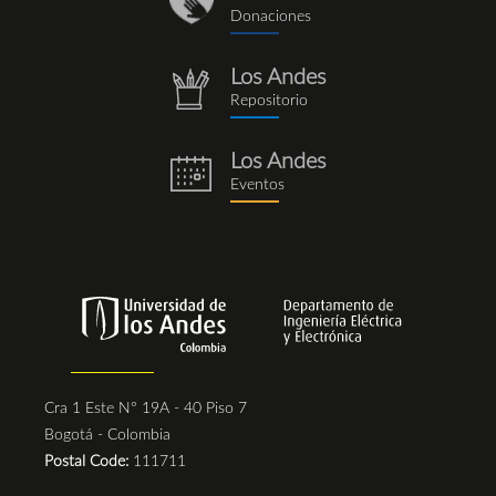
donaciones_1.png
Donaciones
Los Andes
repositorio.png
Repositorio
Los Andes
eventos.png
Eventos
Cra 1 Este N° 19A - 40 Piso 7
Bogotá - Colombia
Postal Code:
111711