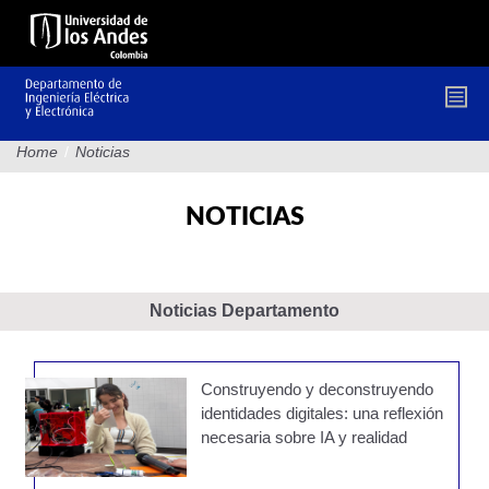
Pasar
al
contenido
principal
Home
/
Noticias
NOTICIAS
Noticias Departamento
Construyendo y deconstruyendo
identidades digitales: una reflexión
necesaria sobre IA y realidad