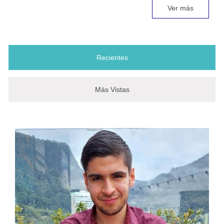
Ver más
¡Prepárate para el Hackathon
ActinSpace 2026!
Recientes
(solapa activa)
Uniandes protagonista en la
Más Vistas
Conferencia Colombiana IEEE
sobre Control Automático
La microfluidica de Uniandes
conversa con el mundo