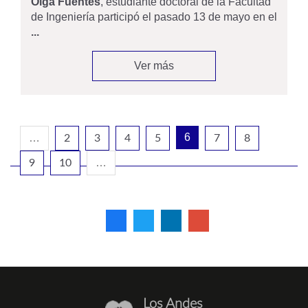
Olga Fuentes
, estudiante doctoral de la Facultad
de Ingeniería participó el pasado 13 de mayo en el
...
Ver más
6
…
2
3
4
5
7
8
…
9
10
Los Andes