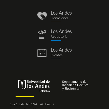
Los Andes
donaciones_1.png
Donaciones
Los Andes
repositorio.png
Repositorio
Los Andes
eventos.png
Eventos
Cra 1 Este N° 19A - 40 Piso 7