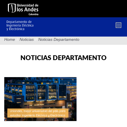
Pasar
al
contenido
principal
Home
/
Noticias
/
Noticias Departamento
NOTICIAS DEPARTAMENTO