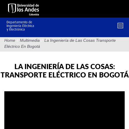
Pasar
al
contenido
principal
Home
/
Multimedia
/
La Ingeniería de Las Cosas Transporte
Eléctrico En Bogotá
LA INGENIERÍA DE LAS COSAS:
TRANSPORTE ELÉCTRICO EN BOGOTÁ