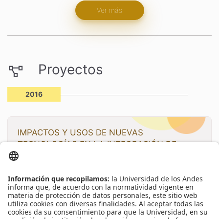
Ver más
Proyectos
2016
IMPACTOS Y USOS DE NUEVAS
TECNOLOGÍAS EN LA INTEGRACIÓN DE
ENERGÍA EÓLICA EN EL STN
Duración: 21 meses
PR.2.2016.5027
El proyecto de investigación “Impactos y usos de nuevas
tecnologías en la integración de energía eólica en el STN”
que se le propone a ISAGEN por parte del Grupo de