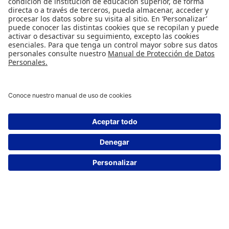
Investigación Potencia y Energía y bajo el marco del
convenio suscrito con la Universidad de los Andes busca
evaluar los impactos técnicos de la integración de
tecnologías de almacenamiento de energía y transmisión
en corriente continua; incluyendo impactos en la
operación del sistema de transmisión nacional (STN),
evaluación inicial de impactos ambientales de orden
mayor de obras de infraestructura para el desarrollo del
proyecto.
2012
Evaluacion de alternativas de coccion electrica
para el mercado residencial en Bogotá.
Duración: 2 meses
PRY-653