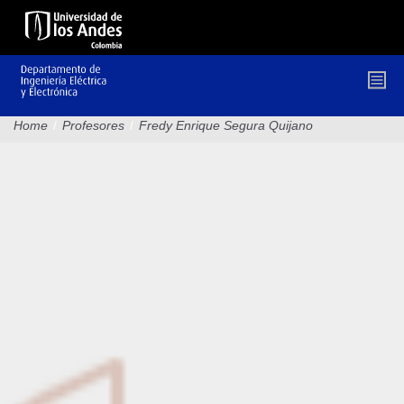
Pasar
al
contenido
principal
Home
/
Profesores
/
Fredy Enrique Segura Quijano