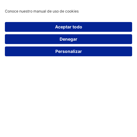
2010
Fortalecimiento: Fabricación de
microelectrónica - Sala Limpia
Duración: 16 meses
CMUA_19-2010
Ver más